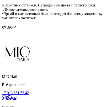
▫️6 плотных оттенков. Насыщенные цвета с первого слоя.
▫️Лёгкое самовыравнивание.
▫️Яркий и насыщенный блик благодаря большому количеству
магнитных частичек.
💳 390 ₽
Идеальная палитра для зимнего и предновогоднего сезона! 🎄
MIO Nails
Всё для ногтей
+7 913 651 52 42