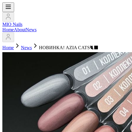
MIO Nails
Home
About
News
Home
News
НОВИНКА! AZIA CATS🐈‍⬛