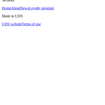
Sections
Home
About
News
Loyalty program
Made in UDS
UDS website
Terms of use