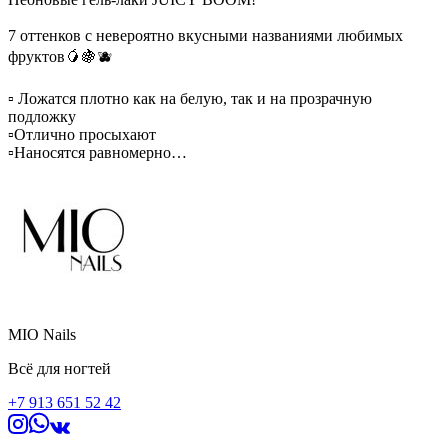
7 оттенков с невероятно вкусными названиями любимых
фруктов🥭🍇🫐
▫️ Ложатся плотно как на белую, так и на прозрачную
подложку
▫️Отлично просыхают
▫️Наносятся равномерно
▫️Легко самовыравниваются
▫️Отлично подходят для ярких градиентов, растяжек под
молочную и цветные базы
Все оттенки в наличии в NP Store!
Стоимость - 350 ₽
Омск, ТОК Флагман, бутик 322
8 (913) 651-52-42
MIO Nails
Всё для ногтей
+7 913 651 52 42