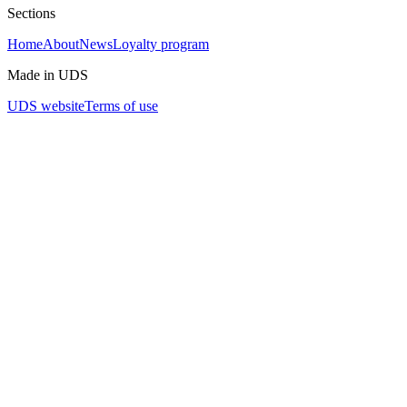
Sections
Home
About
News
Loyalty program
Made in UDS
UDS website
Terms of use